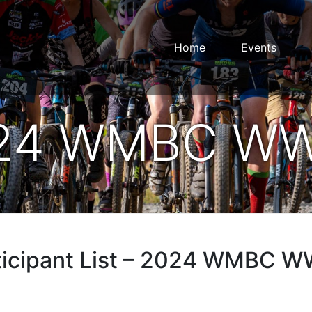
Home
Events
24 WMBC W
ticipant List – 2024 WMBC 