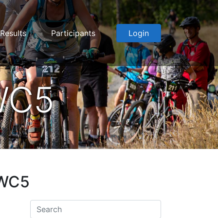
Results
Participants
Login
WC5
WWC5